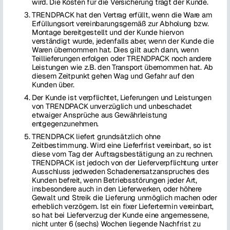
wird. Die Kosten für die Versicherung trägt der Kunde.
TRENDPACK hat den Vertrag erfüllt, wenn die Ware am
Erfüllungsort vereinbarungsgemäß zur Abholung bzw.
Montage bereitgestellt und der Kunde hiervon
verständigt wurde, jedenfalls aber, wenn der Kunde die
Waren übernommen hat. Dies gilt auch dann, wenn
Teillieferungen erfolgen oder TRENDPACK noch andere
Leistungen wie z.B. den Transport übernommen hat. Ab
diesem Zeitpunkt gehen Wag und Gefahr auf den
Kunden über.
Der Kunde ist verpflichtet, Lieferungen und Leistungen
von TRENDPACK unverzüglich und unbeschadet
etwaiger Ansprüche aus Gewährleistung
entgegenzunehmen.
TRENDPACK liefert grundsätzlich ohne
Zeitbestimmung. Wird eine Lieferfrist vereinbart, so ist
diese vom Tag der Auftragsbestätigung an zu rechnen.
TRENDPACK ist jedoch von der Lieferverpflichtung unter
Ausschluss jedweden Schadenersatzanspruches des
Kunden befreit, wenn Betriebsstörungen jeder Art,
insbesondere auch in den Lieferwerken, oder höhere
Gewalt und Streik die Lieferung unmöglich machen oder
erheblich verzögern. Ist ein fixer Liefertermin vereinbart,
so hat bei Lieferverzug der Kunde eine angemessene,
nicht unter 6 (sechs) Wochen liegende Nachfrist zu