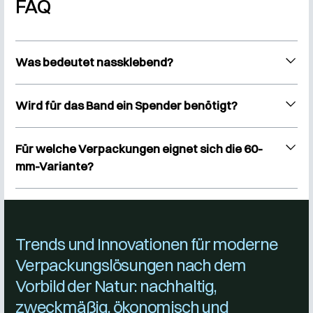
FAQ
Was bedeutet nassklebend?
Der Klebstoff wird erst durch Wasser aktiviert. Danach kann
das Papierklebeband auf den Karton aufgebracht werden.
Wird für das Band ein Spender benötigt?
Für eine saubere und effiziente Verarbeitung wird ein
passender Nassklebebandspender empfohlen.
Für welche Verpackungen eignet sich die 60-
mm-Variante?
Die Breite von 60 mm eignet sich für viele Standardkartons
im Versand- und Lagerbereich.
Trends und Innovationen für moderne
Verpackungslösungen nach dem
Vorbild der Natur: nachhaltig,
zweckmäßig, ökonomisch und