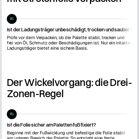
01
0
Ist der Ladungsträger unbeschädigt, trocken und sauber?
Si
ge
Prüfe vor dem Verpacken, ob die Palette stabil, trocken und
frei von Öl, Schmutz oder Beschädigungen ist. Nur ein intakter
Sch
Ladungsträger bietet eine sichere Basis.
ode
Lad
Der Wickelvorgang: die Drei-
Zonen-Regel
01
0
Ist die Folie sicher am Palettenfuß fixiert?
Wu
Beginne mit der Fußwicklung und befestige die Folie stabil
Der
am unteren Bereich der Palette. So entsteht eine feste
wer